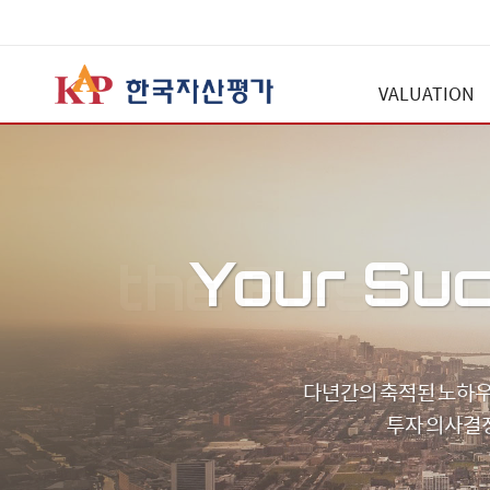
VALUATION
Your Suc
the Best an
다년간의 축적된 노하우
2000년 설립 이후
투자 의사결
850여개의 금융기